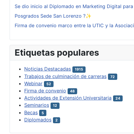
Se dio inicio al Diplomado en Marketing Digital pa
Posgrados Sede San Lorenzo ?✨
Firma de convenio marco entre la UTIC y la Asociac
Etiquetas populares
Noticias Destacadas
1915
Trabajos de culminación de carreras
72
Webinar
52
Firma de convenio
48
Actividades de Extensión Universitaria
24
Seminarios
12
Becas
5
Diplomados
2