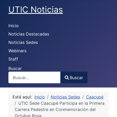
UTIC Noticias
Inicio
Noticias Destacadas
Noticias Sedes
Webinars
Staff
Buscar
Buscar
Type 2 or more characters for results.
Está aquí:
Inicio
Noticias Sedes
Caacupé
UTIC Sede Caacupé Participa en la Primera
Carrera Pedestre en Conmemoración del
Octubre Rosa