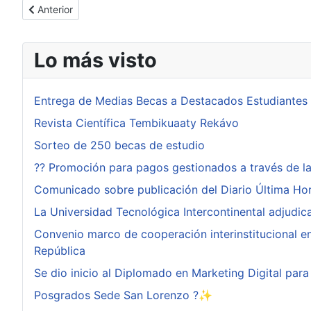
Artículo anterior: Proyecto Extracurricular El Deporte del Med
Anterior
Lo más visto
Entrega de Medias Becas a Destacados Estudiantes
Revista Científica Tembikuaaty Rekávo
Sorteo de 250 becas de estudio
?? Promoción para pagos gestionados a través de l
Comunicado sobre publicación del Diario Última Ho
La Universidad Tecnológica Intercontinental adjudi
Convenio marco de cooperación interinstitucional ent
República
Se dio inicio al Diplomado en Marketing Digital pa
Posgrados Sede San Lorenzo ?✨