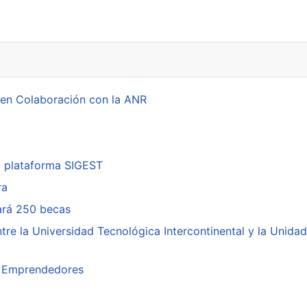
io Ambiente
 en Colaboración con la ANR
a plataforma SIGEST
ra
cará 250 becas
re la Universidad Tecnológica Intercontinental y la Unidad
ra Emprendedores