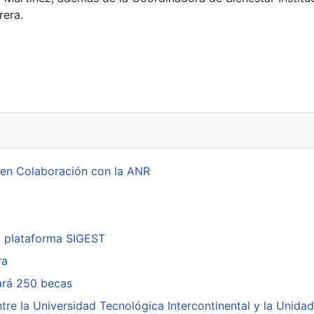
rera.
de Caaguazú
 en Colaboración con la ANR
a plataforma SIGEST
ra
cará 250 becas
re la Universidad Tecnológica Intercontinental y la Unidad