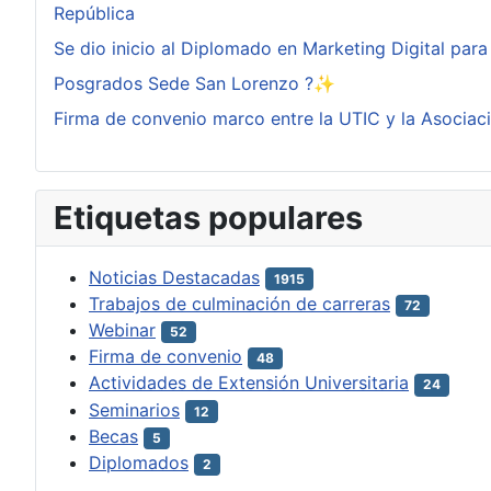
República
Se dio inicio al Diplomado en Marketing Digital pa
Posgrados Sede San Lorenzo ?✨
Firma de convenio marco entre la UTIC y la Asociac
Etiquetas populares
Noticias Destacadas
1915
Trabajos de culminación de carreras
72
Webinar
52
Firma de convenio
48
Actividades de Extensión Universitaria
24
Seminarios
12
Becas
5
Diplomados
2