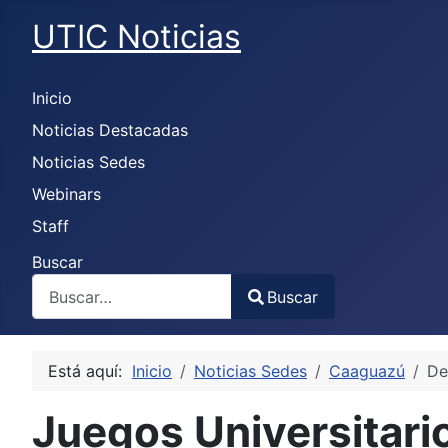
UTIC Noticias
Inicio
Noticias Destacadas
Noticias Sedes
Webinars
Staff
Buscar
Buscar
Type 2 or more characters for results.
Está aquí:
Inicio
Noticias Sedes
Caaguazú
De
Juegos Universitar