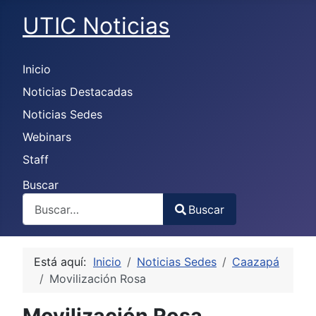
UTIC Noticias
Inicio
Noticias Destacadas
Noticias Sedes
Webinars
Staff
Buscar
Buscar
Type 2 or more characters for results.
Está aquí:
Inicio
Noticias Sedes
Caazapá
Movilización Rosa
Movilización Rosa