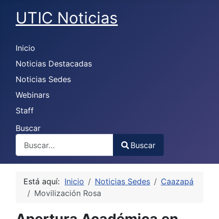
UTIC Noticias
Inicio
Noticias Destacadas
Noticias Sedes
Webinars
Staff
Buscar
Buscar
Type 2 or more characters for results.
Está aquí:
Inicio
Noticias Sedes
Caazapá
Movilización Rosa
Apertura Académica en