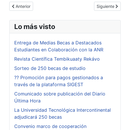
Artículo anterior: Taller sobre Fertilidad de Suelos en la Sede Dr
Artículo siguiente
Anterior
Siguiente
Lo más visto
Entrega de Medias Becas a Destacados
Estudiantes en Colaboración con la ANR
Revista Científica Tembikuaaty Rekávo
Sorteo de 250 becas de estudio
?? Promoción para pagos gestionados a
través de la plataforma SIGEST
Comunicado sobre publicación del Diario
Última Hora
La Universidad Tecnológica Intercontinental
adjudicará 250 becas
Convenio marco de cooperación