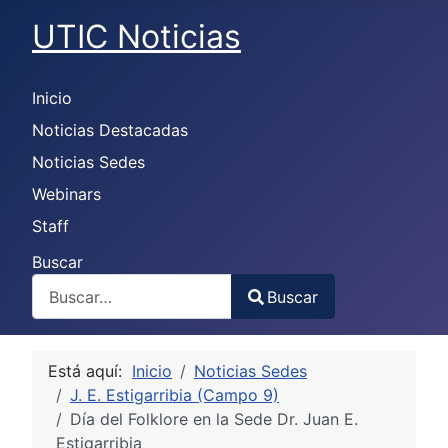
UTIC Noticias
Inicio
Noticias Destacadas
Noticias Sedes
Webinars
Staff
Buscar
Buscar
Type 2 or more characters for results.
Está aquí:
Inicio
Noticias Sedes
J. E. Estigarribia (Campo 9)
Día del Folklore en la Sede Dr. Juan E.
Estigarribia