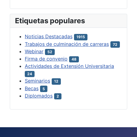
Etiquetas populares
Noticias Destacadas
1915
Trabajos de culminación de carreras
72
Webinar
52
Firma de convenio
48
Actividades de Extensión Universitaria
24
Seminarios
12
Becas
5
Diplomados
2