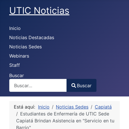
UTIC Noticias
Inicio
Noticias Destacadas
Noticias Sedes
Webinars
Staff
Buscar
Buscar
Type 2 or more characters for results.
Está aquí:
Inicio
Noticias Sedes
Capiatá
Estudiantes de Enfermería de UTIC Sede
Capiatá Brindan Asistencia en "Servicio en tu
Barrio"