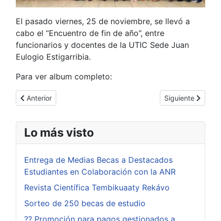
El pasado viernes, 25 de noviembre, se llevó a
cabo el “Encuentro de fin de año”, entre
funcionarios y docentes de la UTIC Sede Juan
Eulogio Estigarribia.
Para ver album completo:
Artículo anterior: Defensa de Proyecto de Trabajo de estudiant
Artículo siguiente
Anterior
Siguiente
Lo más visto
Entrega de Medias Becas a Destacados
Estudiantes en Colaboración con la ANR
Revista Científica Tembikuaaty Rekávo
Sorteo de 250 becas de estudio
?? Promoción para pagos gestionados a