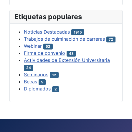
Etiquetas populares
Noticias Destacadas
1915
Trabajos de culminación de carreras
72
Webinar
52
Firma de convenio
48
Actividades de Extensión Universitaria
24
Seminarios
12
Becas
5
Diplomados
2