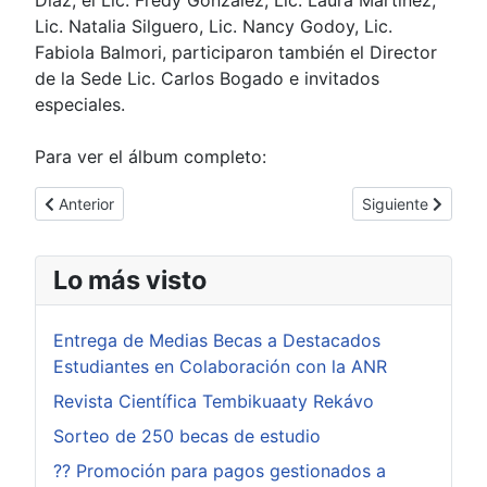
Lic. Natalia Silguero, Lic. Nancy Godoy, Lic.
Fabiola Balmori, participaron también el Director
de la Sede Lic. Carlos Bogado e invitados
especiales.
Para ver el álbum completo:
Artículo anterior: Inauguración de los Juegos Deportivos Univer
Artículo siguient
Anterior
Siguiente
Lo más visto
Entrega de Medias Becas a Destacados
Estudiantes en Colaboración con la ANR
Revista Científica Tembikuaaty Rekávo
Sorteo de 250 becas de estudio
?? Promoción para pagos gestionados a