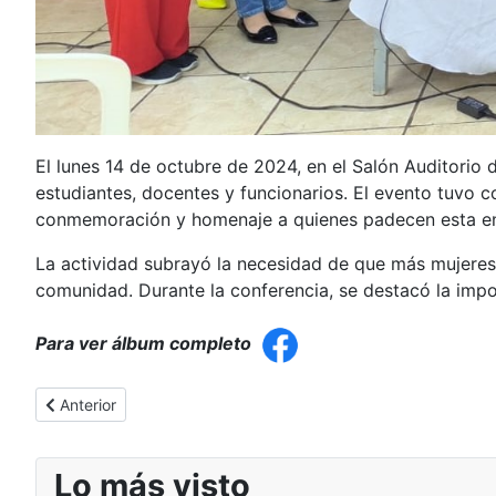
El lunes 14 de octubre de 2024, en el Salón Auditorio d
estudiantes, docentes y funcionarios. El evento tuvo c
conmemoración y homenaje a quienes padecen esta e
La actividad subrayó la necesidad de que más mujeres
comunidad. Durante la conferencia, se destacó la imp
Para ver álbum completo
Artículo anterior: ✨ Taller en UTIC Sede J.E. Estigarribia: ¡
Anterior
Lo más visto