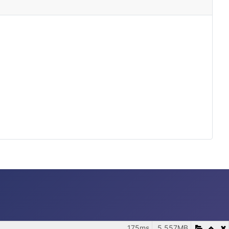
175ms
5.557MB