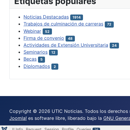
Etiquetas populares
Noticias Destacadas
1914
Trabajos de culminación de carreras
72
Webinar
52
Firma de convenio
48
Actividades de Extensión Universitaria
24
Seminarios
12
Becas
5
Diplomados
2
Copyright © 2026 UTIC Noticias. Todos los derechos 
Joomla!
es software libre, liberado bajo la
GNU General
J! Info
Request
Session
Profile
Queries
26