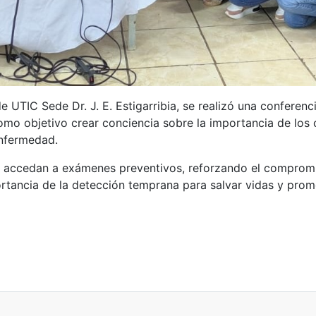
e UTIC Sede Dr. J. E. Estigarribia, se realizó una conferen
omo objetivo crear conciencia sobre la importancia de los 
nfermedad.
 accedan a exámenes preventivos, reforzando el compromiso
ortancia de la detección temprana para salvar vidas y pro
Cómo Afrontar Exitosamente un Proceso de Selección de Personal! ✨