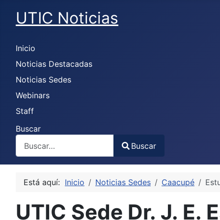
UTIC Noticias
Inicio
Noticias Destacadas
Noticias Sedes
Webinars
Staff
Buscar
Buscar
Type 2 or more characters for results.
Está aquí:
Inicio
Noticias Sedes
Caacupé
Est
UTIC Sede Dr. J. E. 