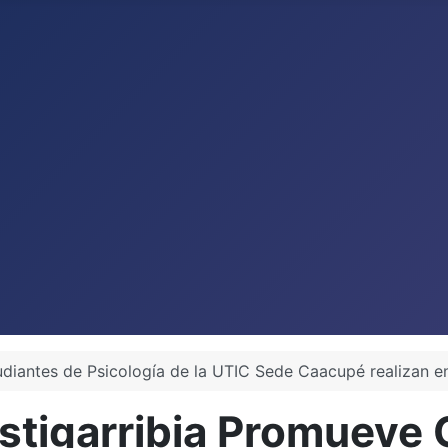
udiantes de Psicología de la UTIC Sede Caacupé realizan e
Estigarribia Promueve