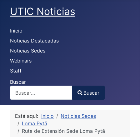
UTIC Noticias
Inicio
Noticias Destacadas
Noticias Sedes
Webinars
Staff
Buscar
Buscar
Type 2 or more characters for results.
Está aquí:
Inicio
Noticias Sedes
Loma Pytã
Ruta de Extensión Sede Loma Pytã