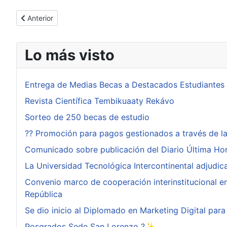
Artículo anterior: La Importancia de Aprender sobre Program
Anterior
Lo más visto
Entrega de Medias Becas a Destacados Estudiantes
Revista Científica Tembikuaaty Rekávo
Sorteo de 250 becas de estudio
?? Promoción para pagos gestionados a través de l
Comunicado sobre publicación del Diario Última Ho
La Universidad Tecnológica Intercontinental adjudi
Convenio marco de cooperación interinstitucional ent
República
Se dio inicio al Diplomado en Marketing Digital pa
Posgrados Sede San Lorenzo ?✨