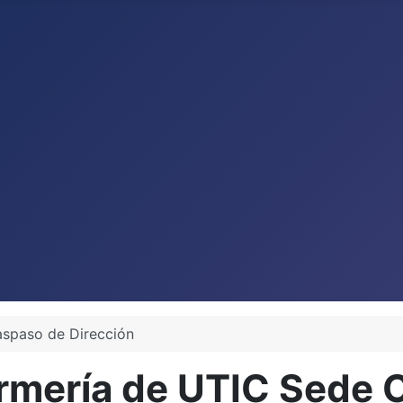
aspaso de Dirección
rmería de UTIC Sede C