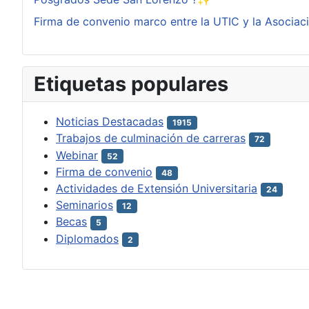
Firma de convenio marco entre la UTIC y la Asociac
Etiquetas populares
Noticias Destacadas
1915
Trabajos de culminación de carreras
72
Webinar
52
Firma de convenio
48
Actividades de Extensión Universitaria
24
Seminarios
12
Becas
5
Diplomados
2