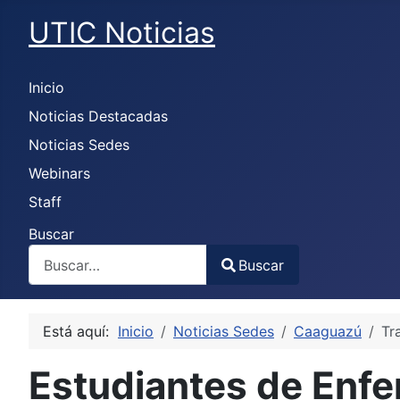
UTIC Noticias
Inicio
Noticias Destacadas
Noticias Sedes
Webinars
Staff
Buscar
Buscar
Type 2 or more characters for results.
Está aquí:
Inicio
Noticias Sedes
Caaguazú
Tr
Estudiantes de Enfe