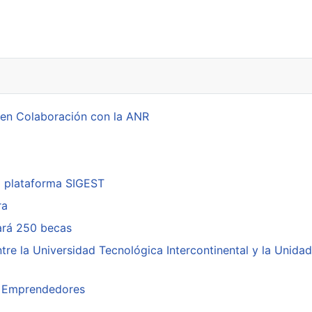
ación en UTIC Sede Capiatá
 en Colaboración con la ANR
a plataforma SIGEST
ra
cará 250 becas
re la Universidad Tecnológica Intercontinental y la Unidad
ra Emprendedores