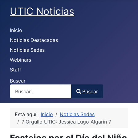
UTIC Noticias
Inicio
Noticias Destacadas
Noticias Sedes
Webinars
Staff
Buscar
Buscar
Type 2 or more characters for results.
Está aquí:
Inicio
Noticias Sedes
? Orgullo UTIC: Jessica Lugo Algarín ?
Festejos por el Día del Niño