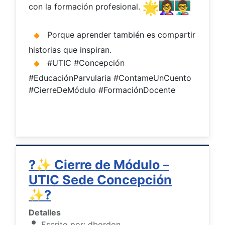
con la formación profesional.
Porque aprender también es compartir
historias que inspiran.
#UTIC #Concepción
#EducaciónParvularia #ContameUnCuento
#CierreDeMódulo #FormaciónDocente
?✨ Cierre de Módulo –
UTIC Sede Concepción
✨?
Detalles
Escrito por:
dbordon