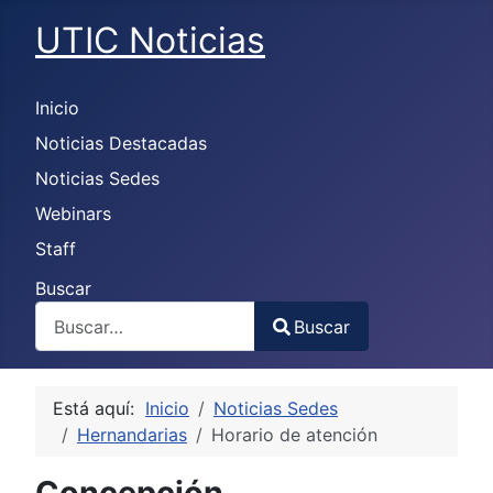
UTIC Noticias
Inicio
Noticias Destacadas
Noticias Sedes
Webinars
Staff
Buscar
Buscar
Type 2 or more characters for results.
Está aquí:
Inicio
Noticias Sedes
Hernandarias
Horario de atención
Concepción