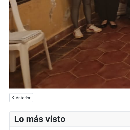
Artículo anterior: ? Extensión Universitaria – UTIC Sede Conce
Anterior
Lo más visto