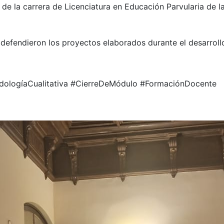
 de la carrera de Licenciatura en Educación Parvularia de l
os defendieron los proyectos elaborados durante el desarro
ologíaCualitativa #CierreDeMódulo #FormaciónDocente