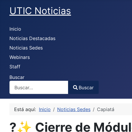
UTIC Noticias
Inicio
Noticias Destacadas
Noticias Sedes
Webinars
Staff
Buscar
Buscar
Type 2 or more characters for results.
Está aquí:
Inicio
Noticias Sedes
Capiatá
?✨ Cierre de Módu