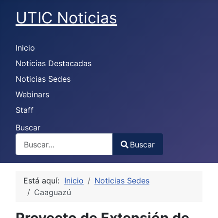
UTIC Noticias
Inicio
Noticias Destacadas
Noticias Sedes
Webinars
Staff
Buscar
Buscar
Type 2 or more characters for results.
Está aquí:
Inicio
Noticias Sedes
Caaguazú
Proyecto de Extensión de