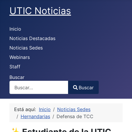
UTIC Noticias
Inicio
Noticias Destacadas
Noticias Sedes
Webinars
Staff
Buscar
Buscar
Type 2 or more characters for results.
Está aquí:
Inicio
Noticias Sedes
Hernandarias
Defensa de TCC
✨ Estudiante de la UTIC