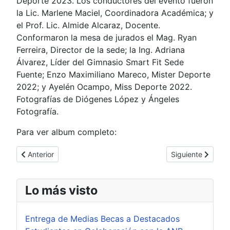
Deporte 2023. Los conductores del evento fueron
la Lic. Marlene Maciel, Coordinadora Académica; y
el Prof. Lic. Almide Alcaraz, Docente.
Conformaron la mesa de jurados el Mag. Ryan
Ferreira, Director de la sede; la Ing. Adriana
Álvarez, Líder del Gimnasio Smart Fit Sede
Fuente; Enzo Maximiliano Mareco, Mister Deporte
2022; y Ayelén Ocampo, Miss Deporte 2022.
Fotografías de Diógenes López y Ángeles
Fotografía.
Para ver album completo:
Artículo anterior: Inician Practicas de Enfermería en María Auxi
Artículo siguient
Anterior
Siguiente
Lo más visto
Entrega de Medias Becas a Destacados