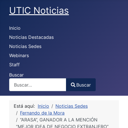
UTIC Noticias
Inicio
Noticias Destacadas
Noticias Sedes
Webinars
Staff
Buscar
Buscar
Type 2 or more characters for results.
Está aquí:
Inicio
Noticias Sedes
Fernando de la Mora
“ARASA”, GANADOR A LA MENCIÓN
“MEJOR IDEA DE NEGOCIO EXTRANJERO”