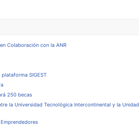
luntaria de Sangre en Fernando de la Mora
 en Colaboración con la ANR
a plataforma SIGEST
ra
cará 250 becas
re la Universidad Tecnológica Intercontinental y la Unidad
ra Emprendedores