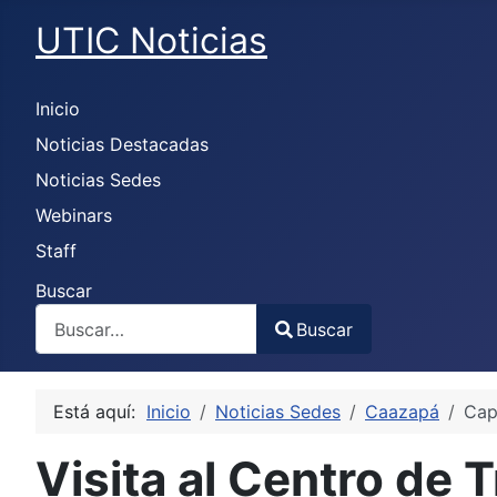
UTIC Noticias
Inicio
Noticias Destacadas
Noticias Sedes
Webinars
Staff
Buscar
Buscar
Type 2 or more characters for results.
Está aquí:
Inicio
Noticias Sedes
Caazapá
Cap
Visita al Centro de