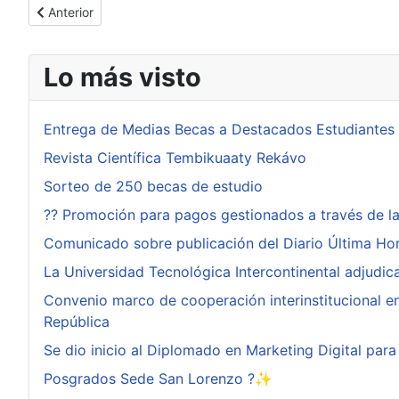
Artículo anterior: Seminario sobre Conciencia de Donación Vo
Anterior
Lo más visto
Entrega de Medias Becas a Destacados Estudiantes
Revista Científica Tembikuaaty Rekávo
Sorteo de 250 becas de estudio
?? Promoción para pagos gestionados a través de l
Comunicado sobre publicación del Diario Última Ho
La Universidad Tecnológica Intercontinental adjudi
Convenio marco de cooperación interinstitucional ent
República
Se dio inicio al Diplomado en Marketing Digital pa
Posgrados Sede San Lorenzo ?✨