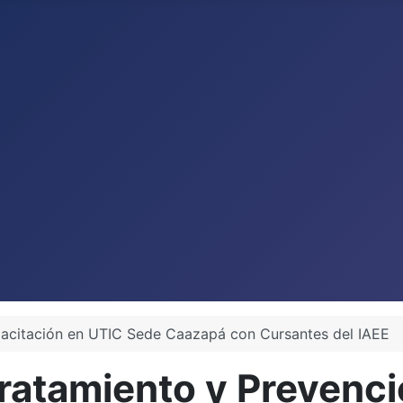
acitación en UTIC Sede Caazapá con Cursantes del IAEE
 Tratamiento y Prevenc