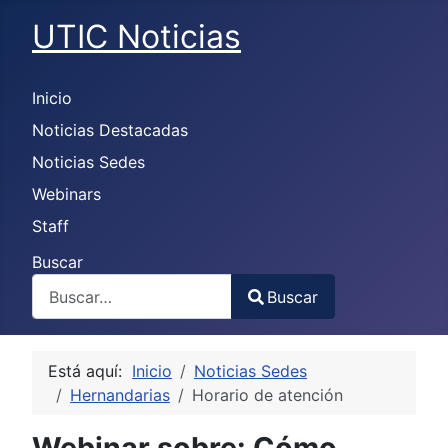
UTIC Noticias
Inicio
Noticias Destacadas
Noticias Sedes
Webinars
Staff
Buscar
Buscar
Type 2 or more characters for results.
Está aquí:
Inicio
Noticias Sedes
Hernandarias
Horario de atención
Webinar sobre: Cómo