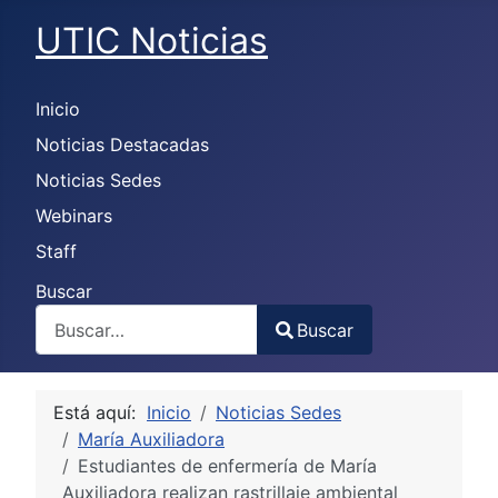
UTIC Noticias
Inicio
Noticias Destacadas
Noticias Sedes
Webinars
Staff
Buscar
Buscar
Type 2 or more characters for results.
Está aquí:
Inicio
Noticias Sedes
María Auxiliadora
Estudiantes de enfermería de María
Auxiliadora realizan rastrillaje ambiental