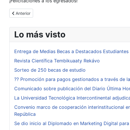
¡Felicitaciones a los egresados!
Artículo anterior: Ceremonia de Graduación de Maestría y Doc
Anterior
Lo más visto
Entrega de Medias Becas a Destacados Estudiantes
Revista Científica Tembikuaaty Rekávo
Sorteo de 250 becas de estudio
?? Promoción para pagos gestionados a través de l
Comunicado sobre publicación del Diario Última Ho
La Universidad Tecnológica Intercontinental adjudi
Convenio marco de cooperación interinstitucional ent
República
Se dio inicio al Diplomado en Marketing Digital pa