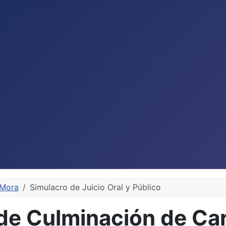
 Mora
Simulacro de Juicio Oral y Público
de Culminación de Car