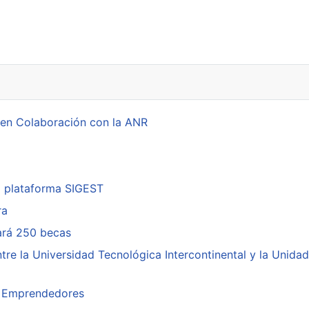
torado
 en Colaboración con la ANR
a plataforma SIGEST
ra
cará 250 becas
re la Universidad Tecnológica Intercontinental y la Unidad
ra Emprendedores