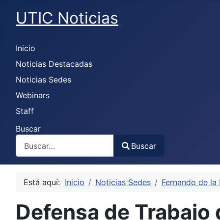
UTIC Noticias
Inicio
Noticias Destacadas
Noticias Sedes
Webinars
Staff
Buscar
Buscar
Type 2 or more characters for results.
Está aquí:
Inicio
Noticias Sedes
Fernando de la
Defensa de Trabajo 