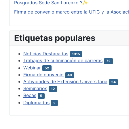
Posgrados Sede San Lorenzo ?✨
Firma de convenio marco entre la UTIC y la Asociac
Etiquetas populares
Noticias Destacadas
1915
Trabajos de culminación de carreras
72
Webinar
52
Firma de convenio
48
Actividades de Extensión Universitaria
24
Seminarios
12
Becas
5
Diplomados
2