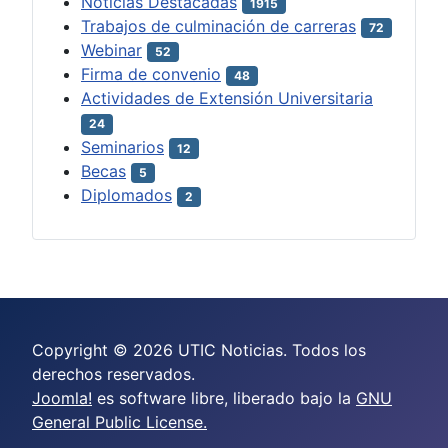
Noticias Destacadas
1915
Trabajos de culminación de carreras
72
Webinar
52
Firma de convenio
48
Actividades de Extensión Universitaria
24
Seminarios
12
Becas
5
Diplomados
2
Copyright © 2026 UTIC Noticias. Todos los
derechos reservados.
Joomla!
es software libre, liberado bajo la
GNU
General Public License.