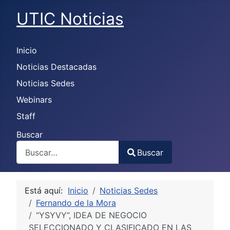
UTIC Noticias
Inicio
Noticias Destacadas
Noticias Sedes
Webinars
Staff
Buscar
Buscar
Type 2 or more characters for results.
Está aquí:
Inicio
Noticias Sedes
Fernando de la Mora
“YSYVY”, IDEA DE NEGOCIO
SELECCIONADO Y CLASIFICADO EN LAS