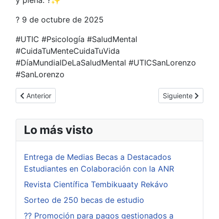
? 9 de octubre de 2025
#UTIC #Psicología #SaludMental
#CuidaTuMenteCuidaTuVida
#DíaMundialDeLaSaludMental #UTICSanLorenzo
#SanLorenzo
Artículo anterior: ?✨ Workshop Comercial – UTIC San Lorenzo
Artículo siguient
Anterior
Siguiente
Lo más visto
Entrega de Medias Becas a Destacados
Estudiantes en Colaboración con la ANR
Revista Científica Tembikuaaty Rekávo
Sorteo de 250 becas de estudio
?? Promoción para pagos gestionados a