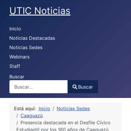
UTIC Noticias
Inicio
Noticias Destacadas
Noticias Sedes
Webinars
Staff
Buscar
Buscar
Type 2 or more characters for results.
Está aquí:
Inicio
Noticias Sedes
Caaguazú
Presencia destacada en el Desfile Cívico
Estudiantil por los 180 años de Caaguazú