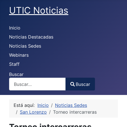
UTIC Noticias
Inicio
Noticias Destacadas
Noticias Sedes
Webinars
Staff
Buscar
Buscar
Type 2 or more characters for results.
Está aquí:
Inicio
Noticias Sedes
San Lorenzo
Torneo intercarreras
Torneo intercarreras