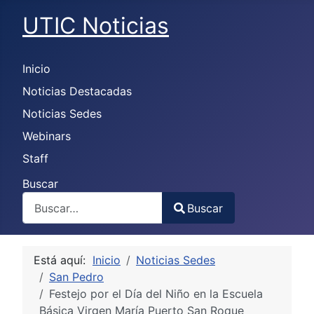
UTIC Noticias
Inicio
Noticias Destacadas
Noticias Sedes
Webinars
Staff
Buscar
Buscar
Type 2 or more characters for results.
Está aquí:
Inicio
Noticias Sedes
San Pedro
Festejo por el Día del Niño en la Escuela
Básica Virgen María Puerto San Roque