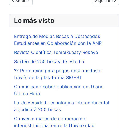
Artículo anterior: Donación al Hospital General Paraguay – Co
Artículo siguient
Anterior
Siguiente
Lo más visto
Entrega de Medias Becas a Destacados
Estudiantes en Colaboración con la ANR
Revista Científica Tembikuaaty Rekávo
Sorteo de 250 becas de estudio
?? Promoción para pagos gestionados a
través de la plataforma SIGEST
Comunicado sobre publicación del Diario
Última Hora
La Universidad Tecnológica Intercontinental
adjudicará 250 becas
Convenio marco de cooperación
interinstitucional entre la Universidad