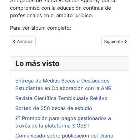
Abogados de Santa Rosa del Aguaray por su
compromiso con la educación continua de
profesionales en el ámbito jurídico.
Para ver álbum completo:
Artículo anterior: "Merienda Escolar" en la Escuela Cristo Rey
Artículo siguient
Anterior
Siguiente
Lo más visto
Entrega de Medias Becas a Destacados
Estudiantes en Colaboración con la ANR
Revista Científica Tembikuaaty Rekávo
Sorteo de 250 becas de estudio
?? Promoción para pagos gestionados a
través de la plataforma SIGEST
Comunicado sobre publicación del Diario