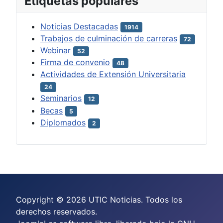
Etiquetas populares
Noticias Destacadas
1914
Trabajos de culminación de carreras
72
Webinar
52
Firma de convenio
48
Actividades de Extensión Universitaria
24
Seminarios
12
Becas
5
Diplomados
2
Copyright © 2026 UTIC Noticias. Todos los
derechos reservados.