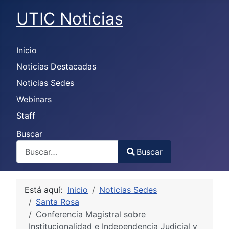
UTIC Noticias
Inicio
Noticias Destacadas
Noticias Sedes
Webinars
Staff
Buscar
Buscar
Type 2 or more characters for results.
Está aquí:
Inicio
Noticias Sedes
Santa Rosa
Conferencia Magistral sobre
Institucionalidad e Independencia Judicial y