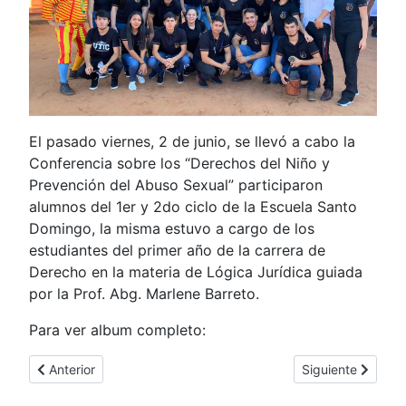
El pasado viernes, 2 de junio, se llevó a cabo la
Conferencia sobre los “Derechos del Niño y
Prevención del Abuso Sexual” participaron
alumnos del 1er y 2do ciclo de la Escuela Santo
Domingo, la misma estuvo a cargo de los
estudiantes del primer año de la carrera de
Derecho en la materia de Lógica Jurídica guiada
por la Prof. Abg. Marlene Barreto.
Para ver album completo:
Artículo anterior: Desfile Estudiantil en Santa Rosa del Aguaray
Artículo siguient
Anterior
Siguiente