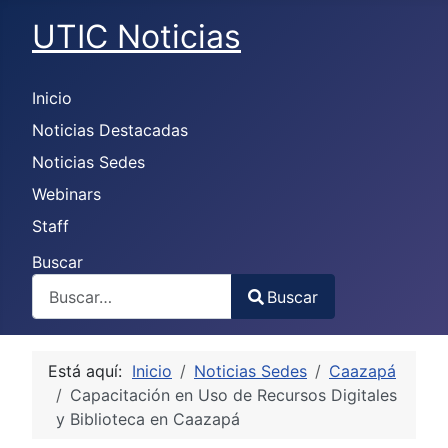
UTIC Noticias
Inicio
Noticias Destacadas
Noticias Sedes
Webinars
Staff
Buscar
Buscar
Type 2 or more characters for results.
Está aquí:
Inicio
Noticias Sedes
Caazapá
Capacitación en Uso de Recursos Digitales
y Biblioteca en Caazapá