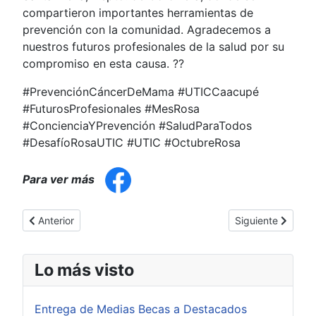
compartieron importantes herramientas de
prevención con la comunidad. Agradecemos a
nuestros futuros profesionales de la salud por su
compromiso en esta causa. ??
#PrevenciónCáncerDeMama #UTICCaacupé
#FuturosProfesionales #MesRosa
#ConcienciaYPrevención #SaludParaTodos
#DesafíoRosaUTIC #UTIC #OctubreRosa
Para ver más
Artículo anterior: ? Taller: Abordaje Psicoterapéutico en Duelo 
Artículo siguient
Anterior
Siguiente
Lo más visto
Entrega de Medias Becas a Destacados