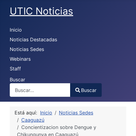
UTIC Noticias
Inicio
Noticias Destacadas
Noticias Sedes
Webinars
Staff
Buscar
Buscar
Type 2 or more characters for results.
Está aquí:
Inicio
Noticias Sedes
Caaguazú
Concientizacion sobre Dengue y
Chikungunya en Caaguazú