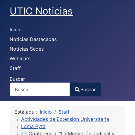
UTIC Noticias
Inicio
Noticias Destacadas
Noticias Sedes
Webinars
Staff
Buscar
Buscar
Type 2 or more characters for results.
Está aquí:
Inicio
Staff
Actividades de Extensión Universitaria
Loma Pytã
⚖️ Conferencia: "La Mediación Judicial y