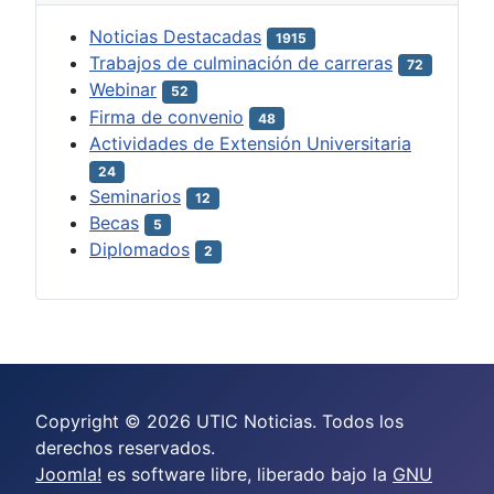
Noticias Destacadas
1915
Trabajos de culminación de carreras
72
Webinar
52
Firma de convenio
48
Actividades de Extensión Universitaria
24
Seminarios
12
Becas
5
Diplomados
2
Copyright © 2026 UTIC Noticias. Todos los
derechos reservados.
Joomla!
es software libre, liberado bajo la
GNU