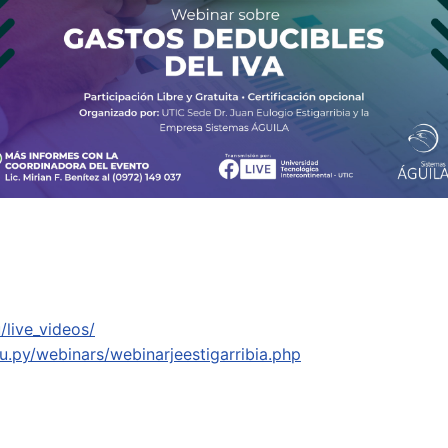
live_videos/
u.py/webinars/webinarjeestigarribia.php
ital para Emprendedores