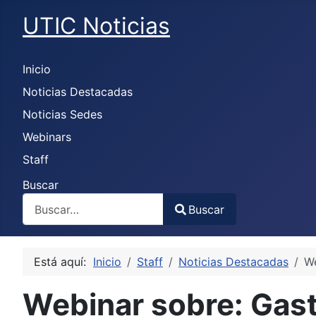
UTIC Noticias
Inicio
Noticias Destacadas
Noticias Sedes
Webinars
Staff
Buscar
Buscar
Type 2 or more characters for results.
Está aquí:
Inicio
Staff
Noticias Destacadas
We
Webinar sobre: Gast