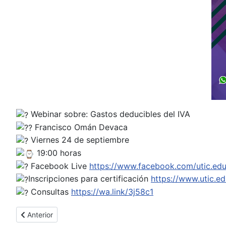
Webinar sobre: Gastos deducibles del IVA
Francisco Omán Devaca
Viernes 24 de septiembre
19:00 horas
Facebook Live
https://www.facebook.com/utic.edu/
Inscripciones para certificación
https://www.utic.ed
Consultas
https://wa.link/3j58c1
Artículo anterior: Se dio inicio al Diplomado en Marketing Dig
Anterior