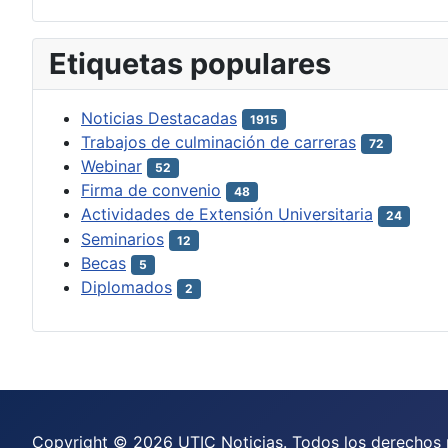
Etiquetas populares
Noticias Destacadas
1915
Trabajos de culminación de carreras
72
Webinar
52
Firma de convenio
48
Actividades de Extensión Universitaria
24
Seminarios
12
Becas
5
Diplomados
2
Copyright © 2026 UTIC Noticias. Todos los derechos 