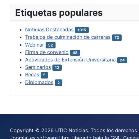
Etiquetas populares
Noticias Destacadas
1915
Trabajos de culminación de carreras
72
Webinar
52
Firma de convenio
48
Actividades de Extensión Universitaria
24
Seminarios
12
Becas
5
Diplomados
2
Copyright © 2026 UTIC Noticias. Todos los derechos 
Joomla!
es software libre, liberado bajo la
GNU General