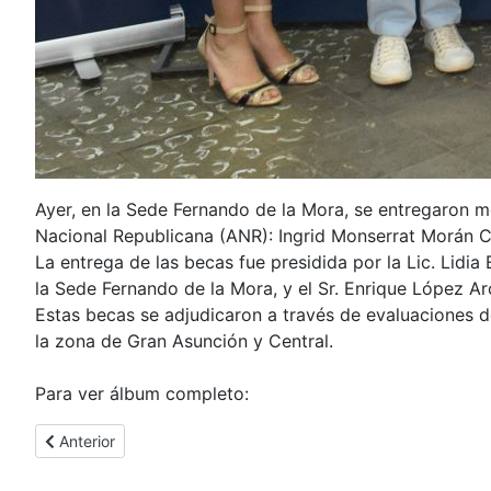
Ayer, en la Sede Fernando de la Mora, se entregaron m
Nacional Republicana (ANR): Ingrid Monserrat Morán Cab
La entrega de las becas fue presidida por la Lic. Lidia
la Sede Fernando de la Mora, y el Sr. Enrique López A
Estas becas se adjudicaron a través de evaluaciones d
la zona de Gran Asunción y Central.
Para ver álbum completo:
Artículo anterior: Defensa de TCC en la Facultad de Empresari
Anterior