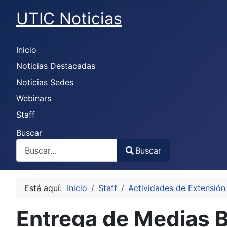
UTIC Noticias
Inicio
Noticias Destacadas
Noticias Sedes
Webinars
Staff
Buscar
Buscar
Type 2 or more characters for results.
Está aquí:
Inicio
Staff
Actividades de Extensión 
Entrega de Medias 