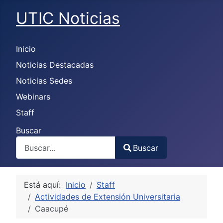
UTIC Noticias
Inicio
Noticias Destacadas
Noticias Sedes
Webinars
Staff
Buscar
Buscar
Type 2 or more characters for results.
Está aquí:
Inicio
Staff
Actividades de Extensión Universitaria
Caacupé