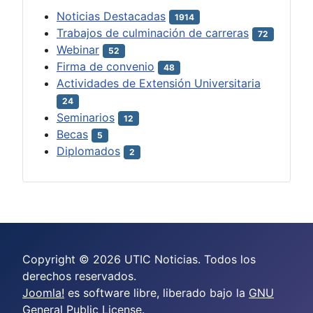
Noticias Destacadas
1914
Trabajos de culminación de carreras
72
Webinar
52
Firma de convenio
48
Actividades de Extensión Universitaria
24
Seminarios
12
Becas
5
Diplomados
2
Copyright © 2026 UTIC Noticias. Todos los
derechos reservados.
Joomla!
es software libre, liberado bajo la
GNU
General Public License.