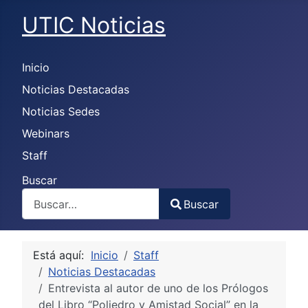
UTIC Noticias
Inicio
Noticias Destacadas
Noticias Sedes
Webinars
Staff
Buscar
Buscar
Type 2 or more characters for results.
Está aquí:
Inicio
Staff
Noticias Destacadas
Entrevista al autor de uno de los Prólogos
del Libro “Poliedro y Amistad Social” en la