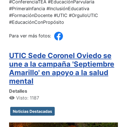
#ConferenciaTEA #EducaciónParvularia
#PrimeraInfancia #InclusiónEducativa
#FormaciónDocente #UTIC #OrgulloUTIC
#EducaciónConPropósito
Para ver más fotos:
UTIC Sede Coronel Oviedo se
une a la campaña 'Septiembre
Amarillo' en apoyo a la salud
mental
Detalles
Visto: 1187
Noticias Destacadas