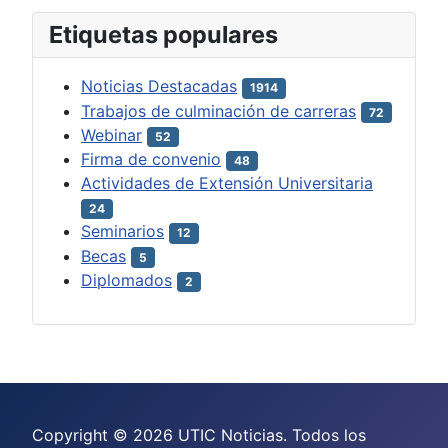
Etiquetas populares
Noticias Destacadas
1914
Trabajos de culminación de carreras
72
Webinar
52
Firma de convenio
48
Actividades de Extensión Universitaria
24
Seminarios
12
Becas
5
Diplomados
2
Copyright © 2026 UTIC Noticias. Todos los