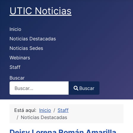
UTIC Noticias
Inicio
Noticias Destacadas
Noticias Sedes
Webinars
Staff
Buscar
Buscar
Type 2 or more characters for results.
Está aquí:
Inicio
Staff
Noticias Destacadas
Deisy Lorena Román Amarilla