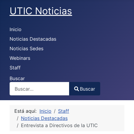
UTIC Noticias
Inicio
Noticias Destacadas
Noticias Sedes
Webinars
Staff
Buscar
Buscar
Type 2 or more characters for results.
Está aquí:
Inicio
Staff
Noticias Destacadas
Entrevista a Directivos de la UTIC