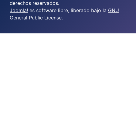
derechos reservados.
Joomla!
es software libre, liberado bajo la
GNU
General Public License.
crazy time casino online
casino scores