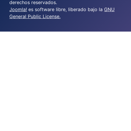
derechos reservados.
Joomla!
es software libre, liberado bajo la
GNU
General Public License.
crazy time casino online
casino scores