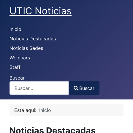
UTIC Noticias
Inicio
Noticias Destacadas
Noticias Sedes
Webinars
Staff
Buscar
Buscar
Type 2 or more characters for results.
Está aquí:
Inicio
Noticias Destacadas