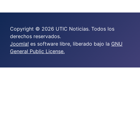
Copyright © 2026 UTIC Noticias. Todos los
derechos reservados.
Joomla!
es software libre, liberado bajo la
GNU
General Public License.
crazy time casino online
casino scores