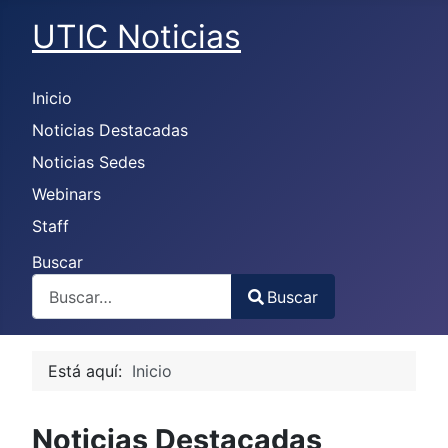
UTIC Noticias
Inicio
Noticias Destacadas
Noticias Sedes
Webinars
Staff
Buscar
Buscar
Type 2 or more characters for results.
Está aquí:
Inicio
Noticias Destacadas