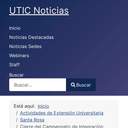
UTIC Noticias
Inicio
Noticias Destacadas
Noticias Sedes
Webinars
Staff
Buscar
Buscar
Type 2 or more characters for results.
Está aquí:
Inicio
Actividades de Extensión Universitaria
Santa Rosa
Cierre del Campeonato de Integración