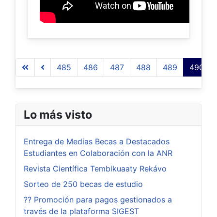
Página 490 de 509
485
486
487
488
489
490
Lo más visto
Entrega de Medias Becas a Destacados
Estudiantes en Colaboración con la ANR
Revista Científica Tembikuaaty Rekávo
Sorteo de 250 becas de estudio
?? Promoción para pagos gestionados a
través de la plataforma SIGEST