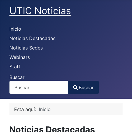
UTIC Noticias
Inicio
Noticias Destacadas
Noticias Sedes
Webinars
Staff
Buscar
Buscar
Type 2 or more characters for results.
Está aquí:
Inicio
Noticias Destacadas