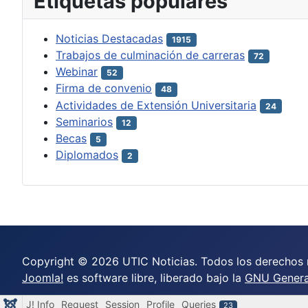
Etiquetas populares
Noticias Destacadas
1915
Trabajos de culminación de carreras
72
Webinar
52
Firma de convenio
48
Actividades de Extensión Universitaria
24
Seminarios
12
Becas
5
Diplomados
2
Copyright © 2026 UTIC Noticias. Todos los derechos 
Joomla!
es software libre, liberado bajo la
GNU General
J! Info
Request
Session
Profile
Queries
23