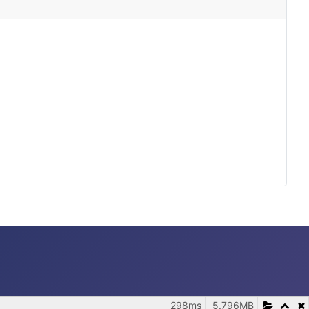
298ms
5.796MB