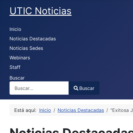
UTIC Noticias
Inicio
Noticias Destacadas
Noticias Sedes
Webinars
Staff
Buscar
Buscar
Type 2 or more characters for results.
Está aquí:
Inicio
Noticias Destacadas
"Exitosa 
Noticias Destacada