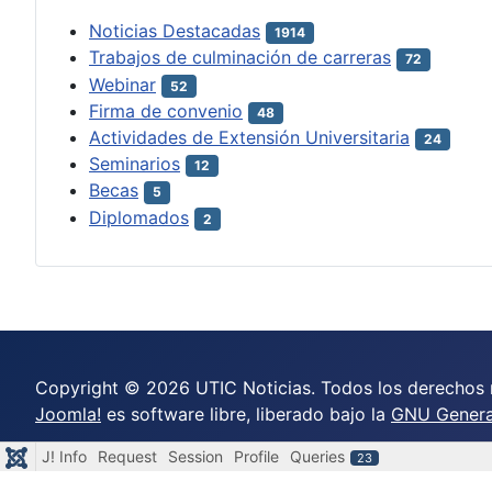
Noticias Destacadas
1914
Trabajos de culminación de carreras
72
Webinar
52
Firma de convenio
48
Actividades de Extensión Universitaria
24
Seminarios
12
Becas
5
Diplomados
2
Copyright © 2026 UTIC Noticias. Todos los derechos 
Joomla!
es software libre, liberado bajo la
GNU General
J! Info
Request
Session
Profile
Queries
23