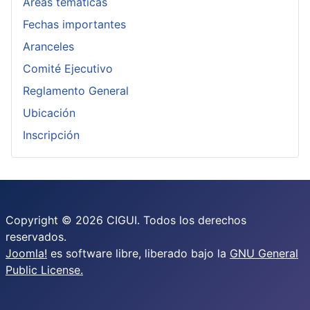
Áreas temáticas
Fechas importantes
Aranceles
Comité Ejecutivo
Reglamento General
Ubicación
Inscripción
Copyright © 2026 CIGUI. Todos los derechos
reservados.
Joomla!
es software libre, liberado bajo la
GNU General
Public License.