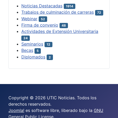
Noticias Destacadas
1914
Trabajos de culminación de carreras
72
Webinar
52
Firma de convenio
48
Actividades de Extensión Universitaria
24
Seminarios
12
Becas
5
Diplomados
2
Copyright © 2026 UTIC Noticias. Todos los
derechos reservados.
Joomla!
es software libre, liberado bajo la
GNU
General Public License.