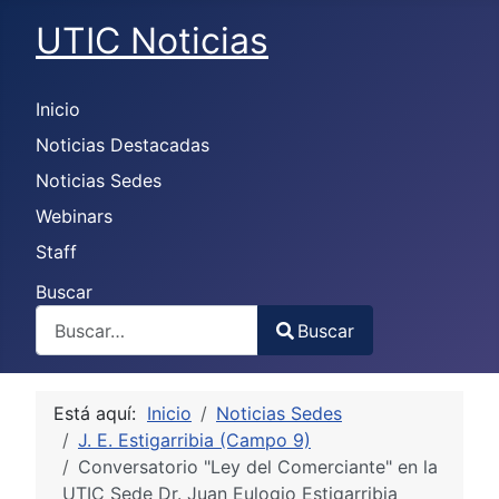
UTIC Noticias
Inicio
Noticias Destacadas
Noticias Sedes
Webinars
Staff
Buscar
Buscar
Type 2 or more characters for results.
Está aquí:
Inicio
Noticias Sedes
J. E. Estigarribia (Campo 9)
Conversatorio "Ley del Comerciante" en la
UTIC Sede Dr. Juan Eulogio Estigarribia