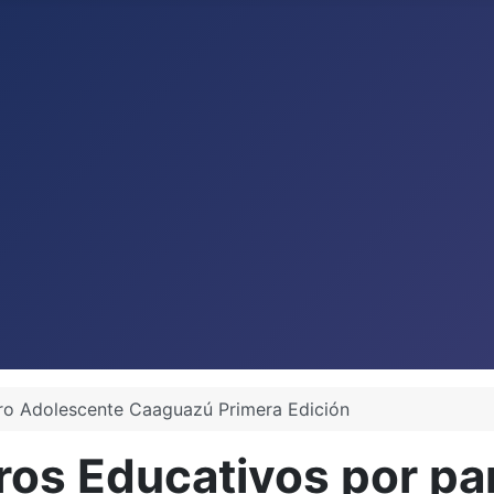
ro Adolescente Caaguazú Primera Edición
ros Educativos por par