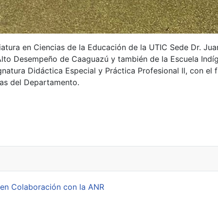
iatura en Ciencias de la Educación de la UTIC Sede Dr. Juan
e Alto Desempeño de Caaguazú y también de la Escuela Indí
natura Didáctica Especial y Práctica Profesional ll, con el
vas del Departamento.
Juan E. Estigarribia
 en Colaboración con la ANR