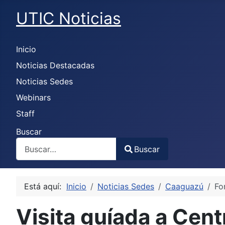
UTIC Noticias
Inicio
Noticias Destacadas
Noticias Sedes
Webinars
Staff
Buscar
Buscar
Type 2 or more characters for results.
Está aquí:
Inicio
Noticias Sedes
Caaguazú
Fo
Visita guíada a Cent