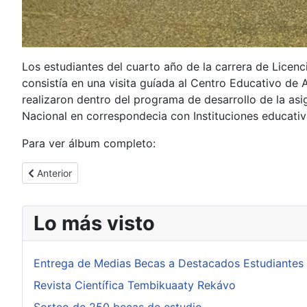
Los estudiantes del cuarto año de la carrera de Licenc
consistía en una visita guíada al Centro Educativo d
realizaron dentro del programa de desarrollo de la asig
Nacional en correspondecia con Instituciones educati
Para ver álbum completo:
Artículo anterior: Proyecto Jardín Vertical en la UTIC Sede Dr. 
Anterior
Lo más visto
Entrega de Medias Becas a Destacados Estudiantes
Revista Científica Tembikuaaty Rekávo