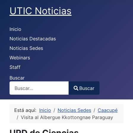
UTIC Noticias
Inicio
Noticias Destacadas
Noticias Sedes
Webinars
Staff
Buscar
Buscar
Type 2 or more characters for results.
Está aquí:
Inicio
Noticias Sedes
Caacupé
Visita al Albergue Kkottongnae Paraguay
UPD de Ciencias