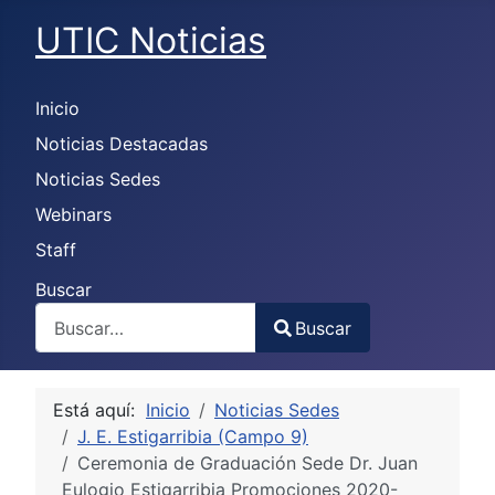
UTIC Noticias
Inicio
Noticias Destacadas
Noticias Sedes
Webinars
Staff
Buscar
Buscar
Type 2 or more characters for results.
Está aquí:
Inicio
Noticias Sedes
J. E. Estigarribia (Campo 9)
Ceremonia de Graduación Sede Dr. Juan
Eulogio Estigarribia Promociones 2020-